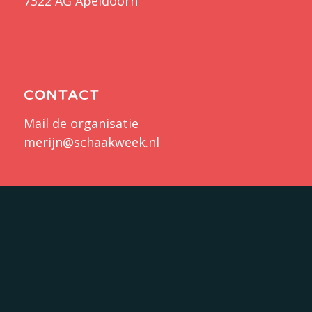
7322 AG Apeldoorn
CONTACT
Mail de organisatie
merijn@schaakweek.nl
DONATIE
IBAN: NL71 RABO 0354 1588 72
t.n.v. Stichting Schaakweek
KVK: 77270991