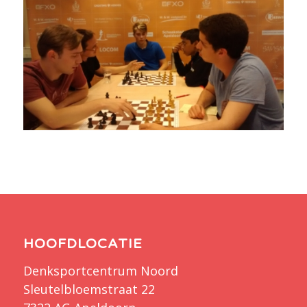
HOOFDLOCATIE
Denksportcentrum Noord
Sleutelbloemstraat 22