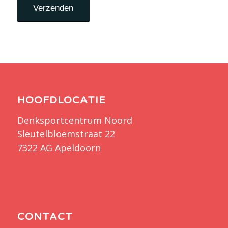
HOOFDLOCATIE
Denksportcentrum Noord
Sleutelbloemstraat 22
7322 AG Apeldoorn
CONTACT