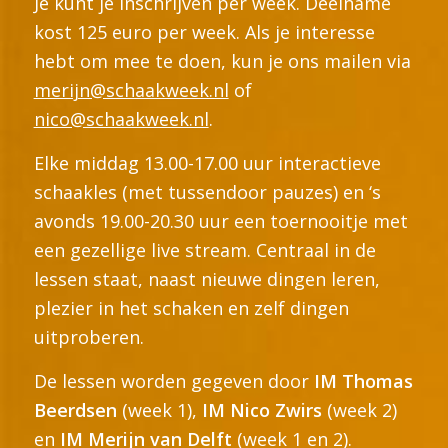
Je kunt je inschrijven per week. Deelname
kost 125 euro per week. Als je interesse
hebt om mee te doen, kun je ons mailen via
merijn@schaakweek.nl
of
nico@schaakweek.nl
.
Elke middag 13.00-17.00 uur interactieve
schaakles (met tussendoor pauzes) en ‘s
avonds 19.00-20.30 uur een toernooitje met
een gezellige live stream. Centraal in de
lessen staat, naast nieuwe dingen leren,
plezier in het schaken en zelf dingen
uitproberen.
De lessen worden gegeven door
IM Thomas
Beerdsen
(week 1),
IM Nico Zwirs
(week 2)
en
IM Merijn van Delft
(week 1 en 2).