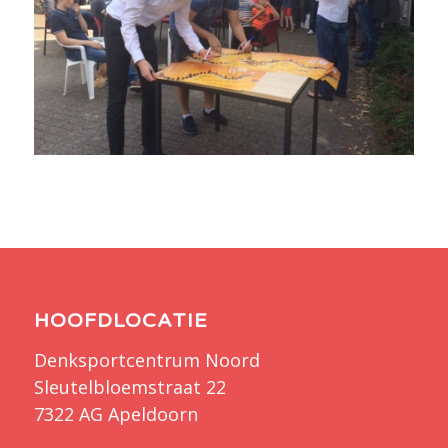
HOOFDLOCATIE
Denksportcentrum Noord
Sleutelbloemstraat 22
7322 AG Apeldoorn