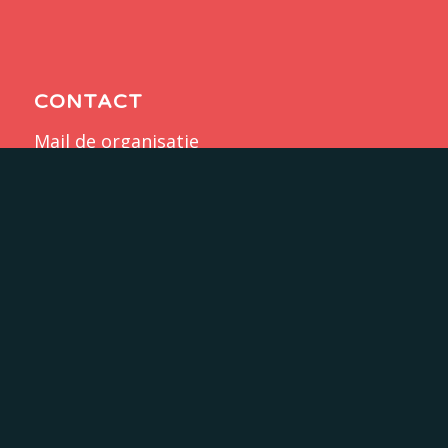
CONTACT
Mail de organisatie
merijn@schaakweek.nl
DONATIE
IBAN: NL71 RABO 0354 1588 72
t.n.v. Stichting Schaakweek
KVK: 77270991
Doneer nu!