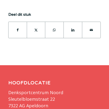
Deel dit stuk
HOOFDLOCATIE
Denksportcentrum Noord
Sleutelbloemstraat 22
7322 AG Apeldoorn