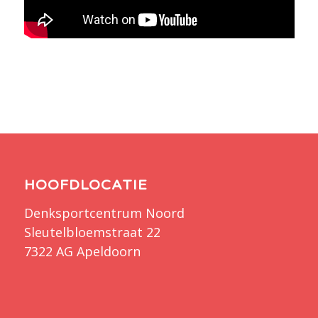
HOOFDLOCATIE
Denksportcentrum Noord
Sleutelbloemstraat 22
7322 AG Apeldoorn