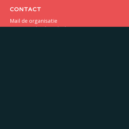
CONTACT
Mail de organisatie
merijn@schaakweek.nl
DONATIE
IBAN: NL71 RABO 0354 1588 72
t.n.v. Stichting Schaakweek
KVK: 77270991
Doneer nu!