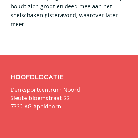
houdt zich groot en deed mee aan het
snelschaken gisteravond, waarover later
meer.
HOOFDLOCATIE
Denksportcentrum Noord
Sleutelbloemstraat 22
7322 AG Apeldoorn